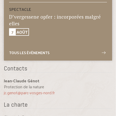
SPECTACLE
D’vergessene opfer : incorporées malgré
elles
7
AOÛT
TOUS LES ÉVÈNEMENTS
Contacts
Jean-Claude Génot
Protection de la nature
jc.genot@parc-vosges-nord.fr
La charte