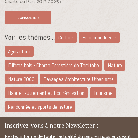
Charte du Parc 2013-2025 :
CONSULTER
Voir les thèmes...
Culture
Economie locale
Agriculture
Filières bois - Charte Forestière de Territoire
Nature
Natura 2000
Paysages-Architecture-Urbanisme
Habiter autrement et Eco rénovation
Tourisme
Randonnée et sports de nature
Inscrivez-vous à notre Newsletter :
Restez informé de toute l’actualité du parc en nous envoyant