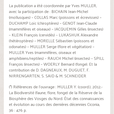
La publication a été coordonnée par Yves MULLER,
avec la participation de : BICHAIN Jean-Michel
(mollusques) – COLLAS Marc (poissons et écrevisses) –
DUCHAMP Loïc (chiroptères) – GENOT Jean-Claude
(mammifères et oiseaux) – JACQUEMIN Gilles (insectes)
– KLEIN François (cervidés) – LUKASHUK Alexandre
(hétéroptères) – MORELLE Sébastien (poissons et
odonates) – MULLER Serge (flore et végétation) –
MULLER Yves (mammifères, oiseaux et
amphibiens/reptiles) – RAUCH Michel (insectes) – SPILL
François (insectes) – WOERLY Bernard (fonge). Et la
contribution de D. DAGNEAUX, M. DUGUET, F.
NIRRENGARTEN, S. SAID & M. SCHNEIDER
(*) Références de l’ouvrage : MULLER Y. (coord.), 2012.-
La Biodiversité (faune, flore, fonge) de la Réserve de la
Biosphère des Vosges du Nord. État des connaissances
et évolution au cours des dernières décennies Ciconia,
36 : 476 p.