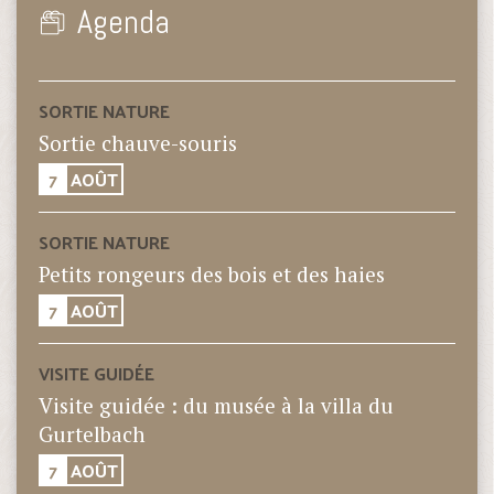
Agenda
SORTIE NATURE
Sortie chauve-souris
7
AOÛT
SORTIE NATURE
Petits rongeurs des bois et des haies
7
AOÛT
VISITE GUIDÉE
Visite guidée : du musée à la villa du
Gurtelbach
7
AOÛT