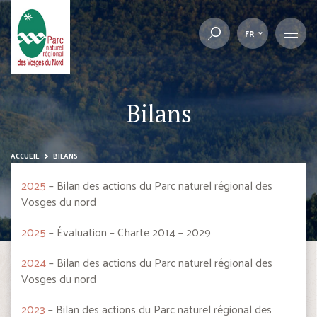
FR
Bilans
ACCUEIL
BILANS
2025
– Bilan des actions du Parc naturel régional des
Vosges du nord
2025
– Évaluation – Charte 2014 – 2029
2024
– Bilan des actions du Parc naturel régional des
Vosges du nord
2023
– Bilan des actions du Parc naturel régional des