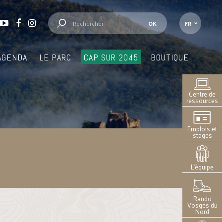
FR
AGENDA
LE PARC
CAP SUR 2045
BOUTIQUE
Centre de
ressources
Emplois et
stages
L’équipe
Rando
Vosges du
Nord