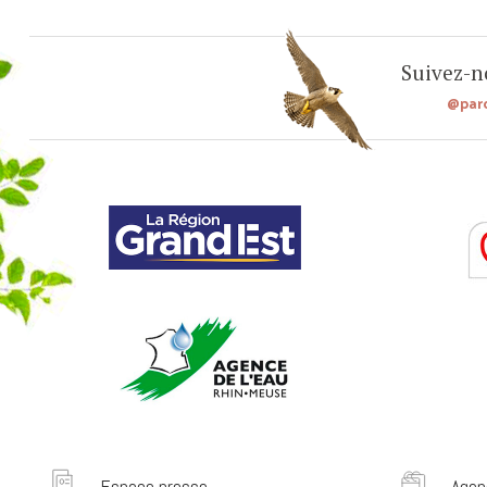
Suivez-no
@par
Espace presse
Agen