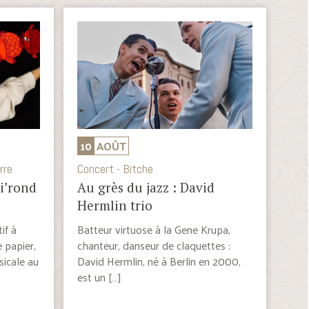
10
AOÛT
rre
Concert - Bitche
bi’rond
Au grès du jazz : David
Hermlin trio
if à
Batteur virtuose à la Gene Krupa,
e papier,
chanteur, danseur de claquettes :
icale au
David Hermlin, né à Berlin en 2000,
est un […]