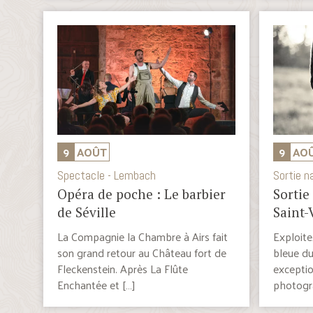
9
AOÛT
9
AO
Spectacle - Lembach
Sortie n
Opéra de poche : Le barbier
Sortie
de Séville
Saint-
La Compagnie la Chambre à Airs fait
Exploite
son grand retour au Château fort de
bleue du
Fleckenstein. Après La Flûte
exceptio
Enchantée et […]
photogra