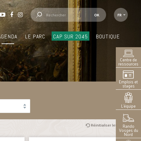
FR
AGENDA
LE PARC
CAP SUR 2045
BOUTIQUE
Centre de
ressources
Emplois et
stages
L’équipe
Réinitialiser les filtres
Rando
Vosges du
Nord