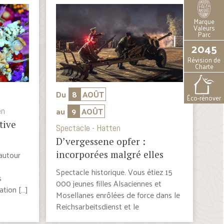
Marque
Valeurs
Parc
2045
Révision de
Charte
Du
8
AOÛT
Éco-rénover
au
9
AOÛT
en
tive
Spectacle - Hatten
D’vergessene opfer :
 autour
incorporées malgré elles
Spectacle historique. Vous étiez 15
s
000 jeunes filles Alsaciennes et
tion […]
Mosellanes enrôlées de force dans le
Reichsarbeitsdienst et le
Kriegshilfsdienst […]