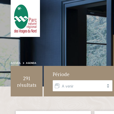
ACCUEIL
AGENDA
Période
291
résultats