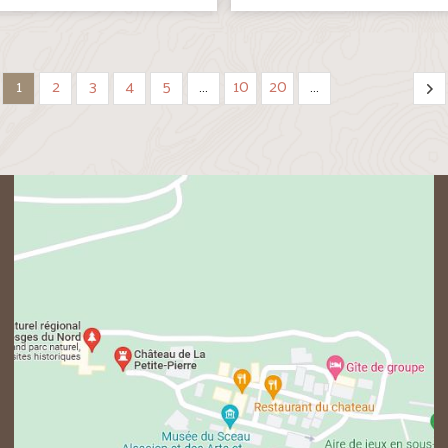
1
2
3
4
5
…
10
20
…