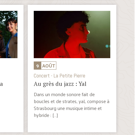
9
AOÛT
Concert - La Petite Pierre
ta
Au grès du jazz : Yal
Dans un monde sonore fait de
boucles et de strates, yaL compose à
Strasbourg une musique intime et
hybride : […]