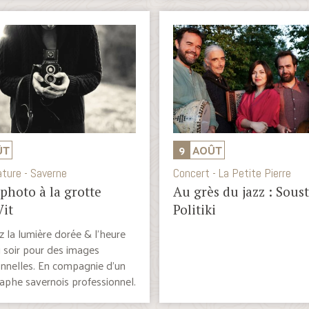
ÛT
9
AOÛT
ature - Saverne
Concert - La Petite Pierre
 photo à la grotte
Au grès du jazz : Sous
Vit
Politiki
z la lumière dorée & l’heure
 soir pour des images
nnelles. En compagnie d’un
phe savernois professionnel.