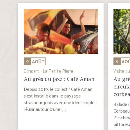
9
AOÛT
9
AO
Concert - La Petite Pierre
Visite gu
Au grès du jazz : Café Aman
Au grè
circul
Depuis 2019, le collectif Café Aman
corbe
s’est installé dans le paysage
strasbourgeois avec une idée simple :
Balade c
réunir autour d’une […]
Corbeau
Peschma
pittores