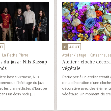
ÛT
8
AOÛT
- La Petite Pierre
Atelier / stage - Kutzenhaus
s du jazz : Nils Kassap
Atelier : cloche décora
nds
végétale
iste basse virtuose, Nils
Participez à un atelier créatif
onvoque l’héritage du jazz
de la décoration d’une cloche
et les clarinettistes d’Europe
décorative avec des élément
dans un écrin rock […]
végétaux. Un moment de créa