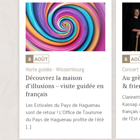
8
AOÛT
8
AO
Visite guidée - Wissembourg
Concert 
Découvrez la maison
Au grè
d’illusions – visite guidée en
& frie
français
Clarinett
Kassap c
Les Estivales du Pays de Haguenau
français 
sont de retour ! L’Office de Tourisme
de l’Est 
du Pays de Haguenau profite de l’été
[…]