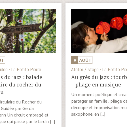
ÛT
9
AOÛT
idée - La Petite Pierre
Atelier / stage - La Petite Pie
s du jazz : balade
Au grès du jazz : tour
aire du rocher du
– pliage en musique
au
Un moment poétique et créat
partager en famille : pliage d
irculaire du Rocher du
découpe et improvisation mus
 Guidée par Gerda
saxophone, en […]
nn Un circuit ombragé et
que qui passe par le Jardin […]