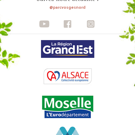
@parcvosgesnord