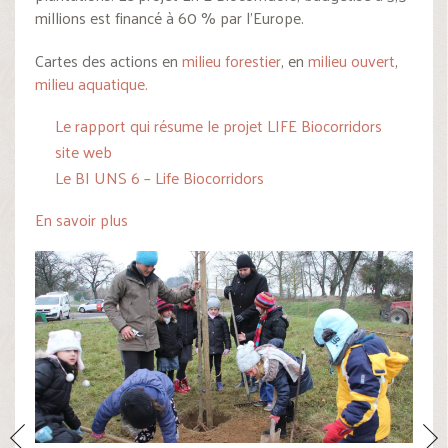
millions est financé à 60 % par l’Europe.
Cartes des actions en
milieu forestier
, en
milieu ouvert
,
milieu aquatique.
Le rapport qui résume le projet LIFE Biocorridors
site web
Le BI UNS 6 – Life Biocorridors
En savoir plus