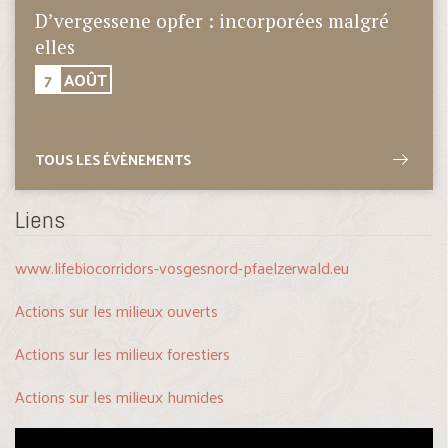
D’vergessene opfer : incorporées malgré
elles
7
AOÛT
TOUS LES ÉVÈNEMENTS
Liens
www.lifebiocorridors-vosgesnord-pfaelzerwald.eu
Actions sur les milieux ouverts
Actions sur les milieux forestiers
Actions sur les milieux humides