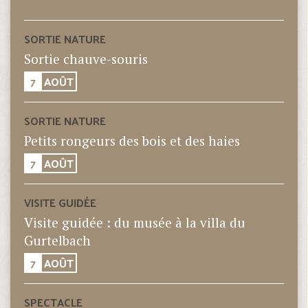
SORTIE NATURE
Sortie chauve-souris
7
AOÛT
SORTIE NATURE
Petits rongeurs des bois et des haies
7
AOÛT
VISITE GUIDÉE
Visite guidée : du musée à la villa du
Gurtelbach
7
AOÛT
SPECTACLE