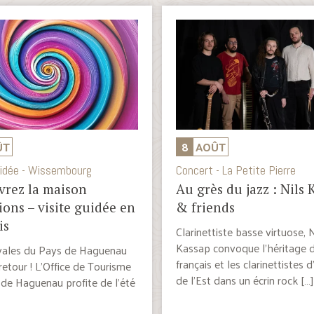
ÛT
8
AOÛT
uidée - Wissembourg
Concert - La Petite Pierre
rez la maison
Au grès du jazz : Nils 
sions – visite guidée en
& friends
is
Clarinettiste basse virtuose, N
Kassap convoque l’héritage d
ivales du Pays de Haguenau
français et les clarinettistes 
retour ! L’Office de Tourisme
de l’Est dans un écrin rock […]
de Haguenau profite de l’été