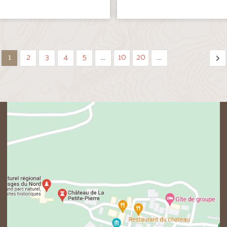
1
2
3
4
5
…
10
20
…