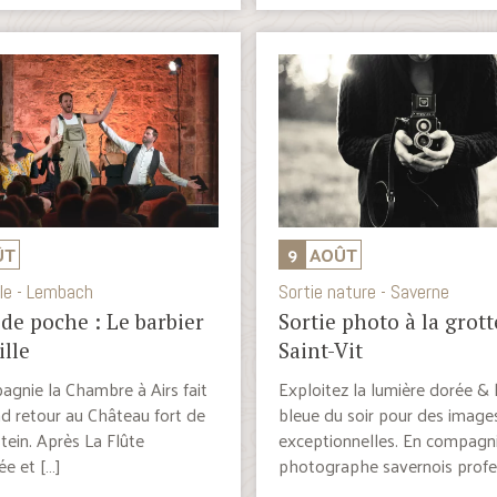
ÛT
9
AOÛT
le - Lembach
Sortie nature - Saverne
de poche : Le barbier
Sortie photo à la grott
ille
Saint-Vit
gnie la Chambre à Airs fait
Exploitez la lumière dorée & 
d retour au Château fort de
bleue du soir pour des image
tein. Après La Flûte
exceptionnelles. En compagni
e et […]
photographe savernois profe