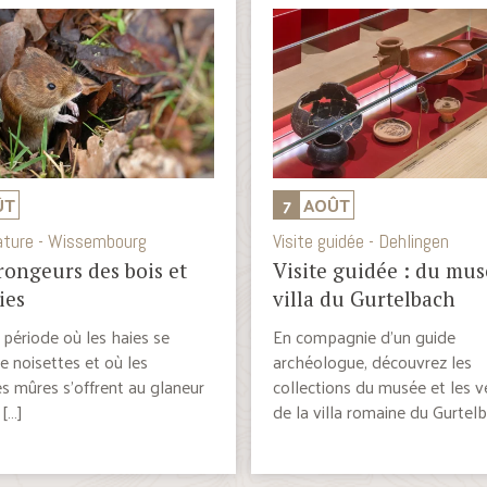
ÛT
7
AOÛT
ature - Wissembourg
Visite guidée - Dehlingen
 rongeurs des bois et
Visite guidée : du mus
ies
villa du Gurtelbach
 période où les haies se
En compagnie d’un guide
e noisettes et où les
archéologue, découvrez les
s mûres s’offrent au glaneur
collections du musée et les v
 […]
de la villa romaine du Gurtel
Toujours […]