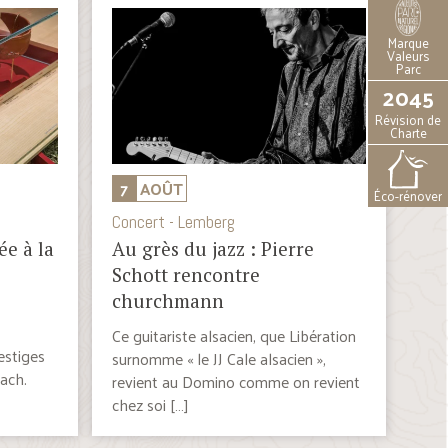
Marque
Valeurs
Parc
2045
Révision de
Charte
7
AOÛT
Éco-rénover
Concert - Lemberg
ée à la
Au grès du jazz : Pierre
Schott rencontre
churchmann
Ce guitariste alsacien, que Libération
estiges
surnomme « le JJ Cale alsacien »,
bach.
revient au Domino comme on revient
chez soi […]