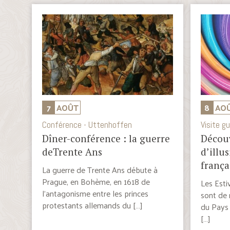
7
AOÛT
8
AO
Conférence - Uttenhoffen
Visite g
Dîner-conférence : la guerre
Découv
deTrente Ans
d’illu
frança
La guerre de Trente Ans débute à
Prague, en Bohème, en 1618 de
Les Est
l’antagonisme entre les princes
sont de 
protestants allemands du […]
du Pays 
[…]