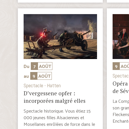
Du
7
AOÛT
9
AO
au
9
AOÛT
Spectac
Opéra 
Spectacle - Hatten
de Sév
D’vergessene opfer :
La Compa
incorporées malgré elles
son gran
Spectacle historique. Vous étiez 15
Fleckens
000 jeunes filles Alsaciennes et
Enchanté
Mosellanes enrôlées de force dans le