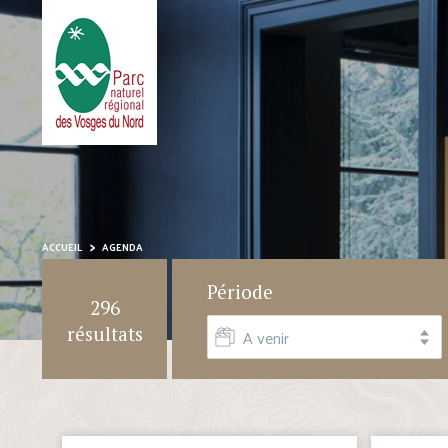
ACCUEIL
AGENDA
Période
296
résultats