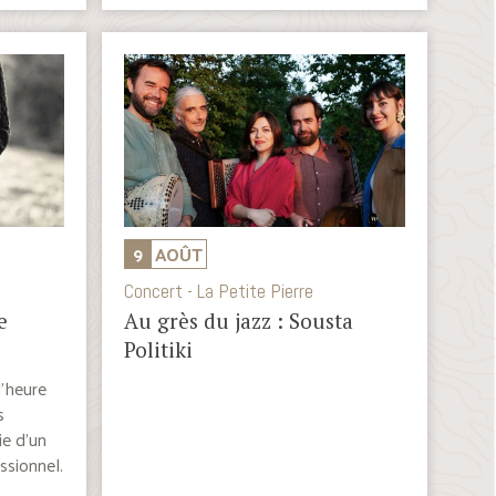
9
AOÛT
Concert - La Petite Pierre
e
Au grès du jazz : Sousta
Politiki
l’heure
s
e d’un
ssionnel.