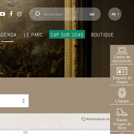
FR
AGENDA
LE PARC
CAP SUR 2045
BOUTIQUE
Centre de
ressources
Emplois et
stages
L’équipe
Réinitialiser les filtres
Rando
Vosges du
Nord