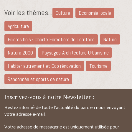
Voir les thèmes...
Culture
Economie locale
Agriculture
Filières bois - Charte Forestière de Territoire
Nature
Natura 2000
Paysages-Architecture-Urbanisme
Habiter autrement et Eco rénovation
Tourisme
Randonnée et sports de nature
Inscrivez-vous à notre Newsletter :
Restez informé de toute l’actualité du parc en nous envoyant
votre adresse e-mail.
Votre adresse de messagerie est uniquement utilisée pour