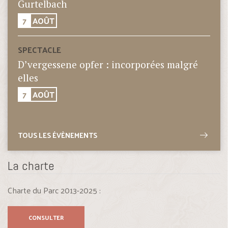
Gurtelbach
7
AOÛT
SPECTACLE
D’vergessene opfer : incorporées malgré
elles
7
AOÛT
TOUS LES ÉVÈNEMENTS
La charte
Charte du Parc 2013-2025 :
CONSULTER