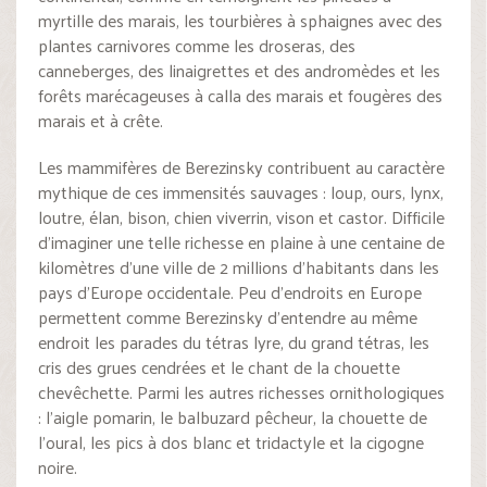
myrtille des marais, les tourbières à sphaignes avec des
plantes carnivores comme les droseras, des
canneberges, des linaigrettes et des andromèdes et les
forêts marécageuses à calla des marais et fougères des
marais et à crête.
Les mammifères de Berezinsky contribuent au caractère
mythique de ces immensités sauvages : loup, ours, lynx,
loutre, élan, bison, chien viverrin, vison et castor. Difficile
d’imaginer une telle richesse en plaine à une centaine de
kilomètres d’une ville de 2 millions d’habitants dans les
pays d’Europe occidentale. Peu d’endroits en Europe
permettent comme Berezinsky d’entendre au même
endroit les parades du tétras lyre, du grand tétras, les
cris des grues cendrées et le chant de la chouette
chevêchette. Parmi les autres richesses ornithologiques
: l’aigle pomarin, le balbuzard pêcheur, la chouette de
l’oural, les pics à dos blanc et tridactyle et la cigogne
noire.