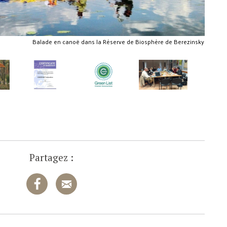
Balade en canoë dans la Réserve de Biosphère de Berezinsky
Certifi
Partagez :