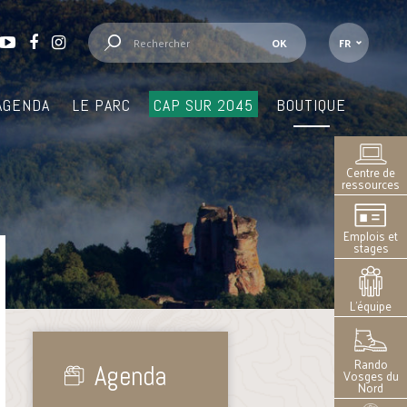
FR
AGENDA
LE PARC
CAP SUR 2045
BOUTIQUE
Centre de
ressources
Emplois et
stages
L’équipe
Rando
Agenda
Vosges du
Nord