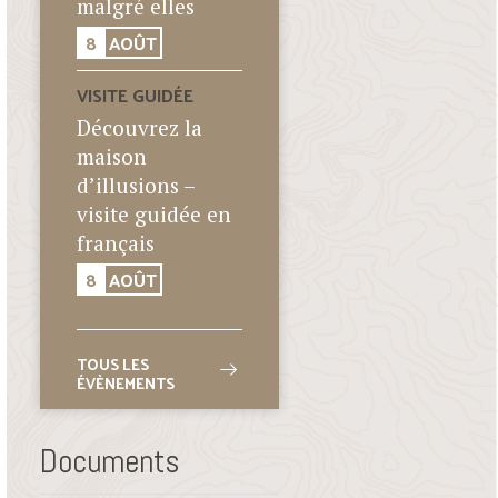
malgré elles
8
AOÛT
VISITE GUIDÉE
Découvrez la
maison
d’illusions –
visite guidée en
français
8
AOÛT
TOUS LES
ÉVÈNEMENTS
Documents