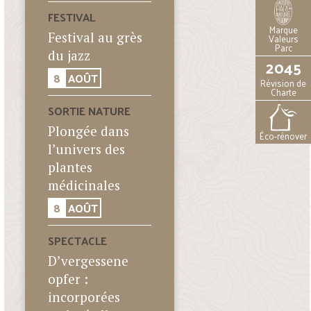
FESTIVAL
Marque
Festival au grès
Valeurs
Parc
du jazz
2045
8
AOÛT
Révision de
Charte
SORTIE NATURE
Plongée dans
Éco-rénover
l’univers des
plantes
médicinales
8
AOÛT
SPECTACLE
D’vergessene
opfer :
incorporées