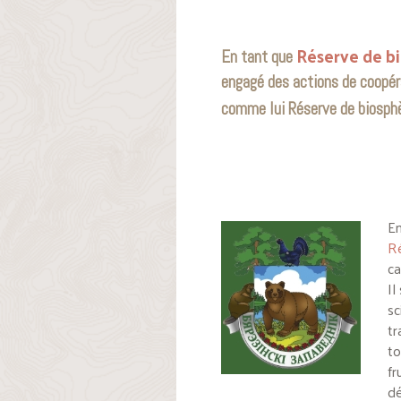
Réserve de b
En tant que
engagé des actions de coopéra
comme lui Réserve de biosph
En
Ré
c
Il
sc
tr
to
fr
dé