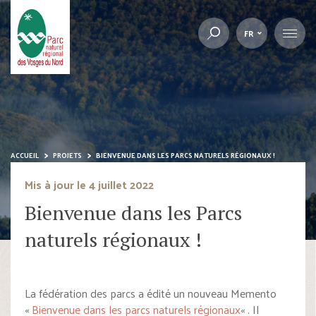
FR
ACCUEIL
PROJETS
BIENVENUE DANS LES PARCS NATURELS RÉGIONAUX !
Mis à jour le 4 juillet 2022
Bienvenue dans les Parcs
naturels régionaux !
La fédération des parcs a édité un nouveau Memento
«
Bienvenue dans les parcs naturels régionaux
« . Il