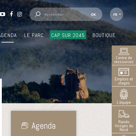
FR
AGENDA
LE PARC
CAP SUR 2045
BOUTIQUE
Centre de
ressources
Emplois et
stages
L’équipe
Rando
Agenda
Vosges du
Nord