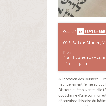
Quand ?
13
SEPTEMBRE
Où ?
Val de Moder, M
Prix :
Tarif : 5 euros - co
l’inscription
À l’occasion des Journées Euro
habituellement fermé au publi
Discrète et émouvante, elle té
quotidienne d’une communauté 
découvrirez l’histoire du bâtime
place qu’occupait la communaut