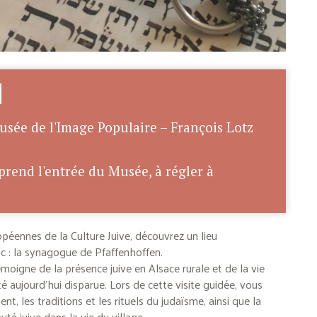
usée de l'Image Populaire – François Lotz
mprend l'entrée du Musée, à régler à
péennes de la Culture Juive, découvrez un lieu
c : la synagogue de Pfaffenhoffen.
moigne de la présence juive en Alsace rurale et de la vie
aujourd’hui disparue. Lors de cette visite guidée, vous
nt, les traditions et les rituels du judaïsme, ainsi que la
é juive dans la vie du village.