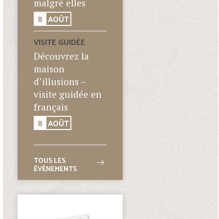
malgré elles
8
AOÛT
VISITE GUIDÉE
Découvrez la
maison
d’illusions –
visite guidée en
français
8
AOÛT
TOUS LES
ÉVÈNEMENTS