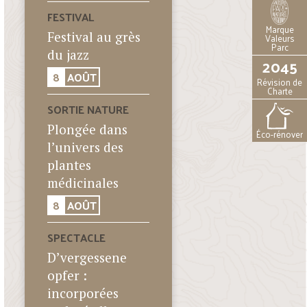
FESTIVAL
Marque
Festival au grès
Valeurs
Parc
du jazz
2045
8
AOÛT
Révision de
Charte
SORTIE NATURE
Plongée dans
Éco-rénover
l’univers des
plantes
médicinales
8
AOÛT
SPECTACLE
D’vergessene
opfer :
incorporées