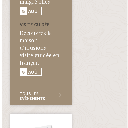
malgré elles
8
AOÛT
VISITE GUIDÉE
Découvrez la
maison
d’illusions –
visite guidée en
français
8
AOÛT
TOUS LES
ÉVÈNEMENTS