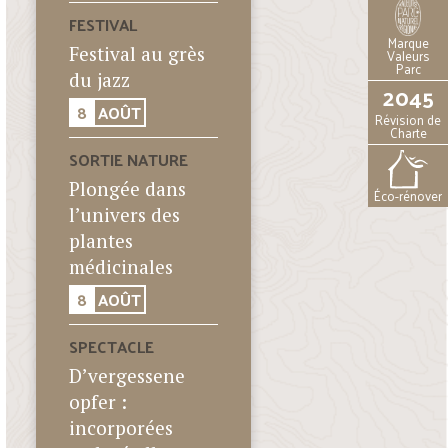
FESTIVAL
Marque
Festival au grès
Valeurs
Parc
du jazz
2045
8
AOÛT
Révision de
Charte
SORTIE NATURE
Plongée dans
Éco-rénover
l’univers des
plantes
médicinales
8
AOÛT
SPECTACLE
D’vergessene
opfer :
incorporées