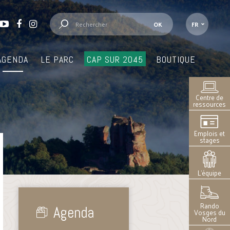
FR
AGENDA
LE PARC
CAP SUR 2045
BOUTIQUE
Centre de
ressources
Emplois et
stages
L’équipe
Rando
Agenda
Vosges du
Nord