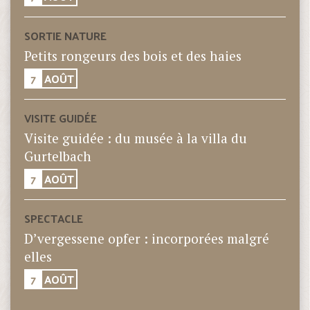
SORTIE NATURE
Petits rongeurs des bois et des haies
7
AOÛT
VISITE GUIDÉE
Visite guidée : du musée à la villa du
Gurtelbach
7
AOÛT
SPECTACLE
D’vergessene opfer : incorporées malgré
elles
7
AOÛT