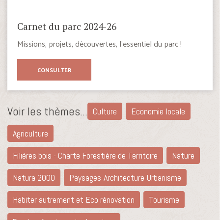
Carnet du parc 2024-26
Missions, projets, découvertes, l’essentiel du parc !
CONSULTER
Voir les thèmes...
Culture
Economie locale
Agriculture
Filières bois - Charte Forestière de Territoire
Nature
Natura 2000
Paysages-Architecture-Urbanisme
Habiter autrement et Eco rénovation
Tourisme