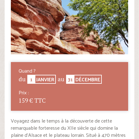
Quand ?
1
JANVIER
31
DÉCEMBRE
du
au
Prix :
159 € TTC
Voyagez dans le temps à la découverte de cette
remarquable forteresse du XIIe siècle qui domine la
plaine d’Alsace et le plateau lorrain. Situé à 470 mètres