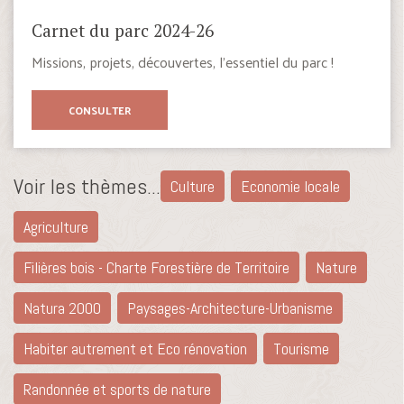
Carnet du parc 2024-26
Missions, projets, découvertes, l’essentiel du parc !
CONSULTER
Voir les thèmes...
Culture
Economie locale
Agriculture
Filières bois - Charte Forestière de Territoire
Nature
Natura 2000
Paysages-Architecture-Urbanisme
Habiter autrement et Eco rénovation
Tourisme
Randonnée et sports de nature