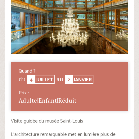
Quand ?
4
JUILLET
2
JANVIER
du
au
Prix :
Adulte|Enfant|Réduit
Visite guidée du musée Saint-Louis
L’architecture remarquable met en lumière plus de