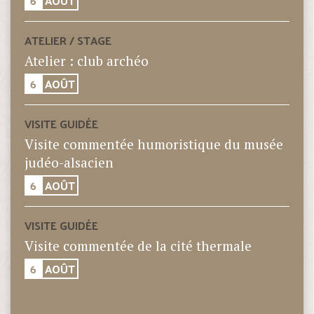
6
AOÛT
ATELIER / STAGE
Atelier : club archéo
6
AOÛT
VISITE GUIDÉE
Visite commentée humoristique du musée
judéo-alsacien
6
AOÛT
VISITE GUIDÉE
Visite commentée de la cité thermale
6
AOÛT