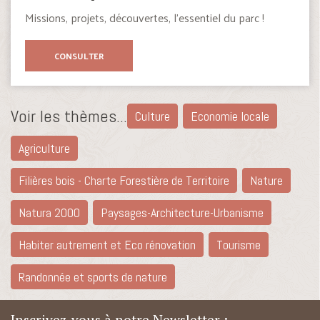
Missions, projets, découvertes, l’essentiel du parc !
CONSULTER
Voir les thèmes...
Culture
Economie locale
Agriculture
Filières bois - Charte Forestière de Territoire
Nature
Natura 2000
Paysages-Architecture-Urbanisme
Habiter autrement et Eco rénovation
Tourisme
Randonnée et sports de nature
Inscrivez-vous à notre Newsletter :