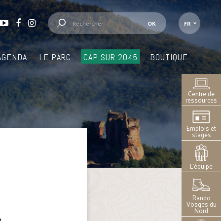
FR
AGENDA
LE PARC
CAP SUR 2045
BOUTIQUE
Centre de
ressources
Emplois et
stages
L’équipe
Rando
Vosges du
Nord