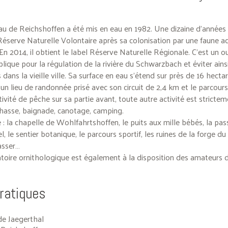
au de Reichshoffen a été mis en eau en 1982. Une dizaine d’années p
Réserve Naturelle Volontaire après sa colonisation par une faune a
. En 2014, il obtient le label Réserve Naturelle Régionale. C’est un 
blique pour la régulation de la rivière du Schwarzbach et éviter ainsi
dans la vieille ville. Sa surface en eau s’étend sur près de 16 hectare
 un lieu de randonnée prisé avec son circuit de 2,4 km et le parcours
tivité de pêche sur sa partie avant, toute autre activité est stricte
 chasse, baignade, canotage, camping.
 : la chapelle de Wohlfahrtshoffen, le puits aux mille bébés, la pas
l, le sentier botanique, le parcours sportif, les ruines de la forge du
sser…
oire ornithologique est également à la disposition des amateurs 
pratiques
e Jaegerthal