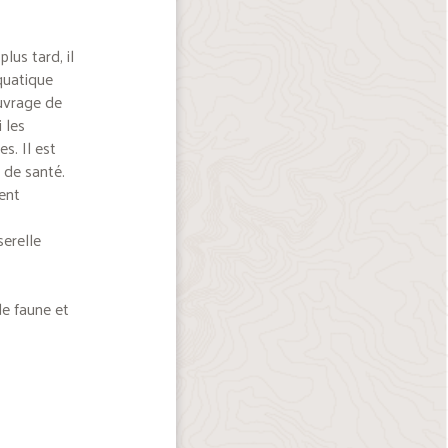
lus tard, il
quatique
ouvrage de
 les
s. Il est
 de santé.
ment
serelle
de faune et