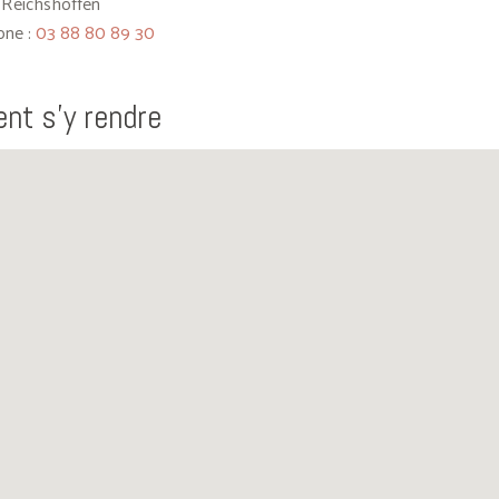
 Reichshoffen
one :
03 88 80 89 30
t s'y rendre