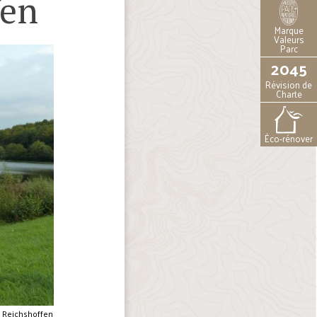
fen
Marque
Valeurs
Parc
2045
Révision de
Charte
Éco-rénover
e Reichshoffen