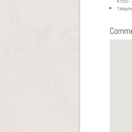
67110 -
Téléph
Commen