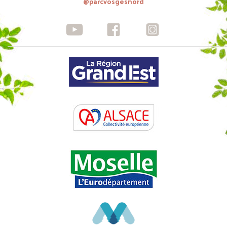
@parcvosgesnord