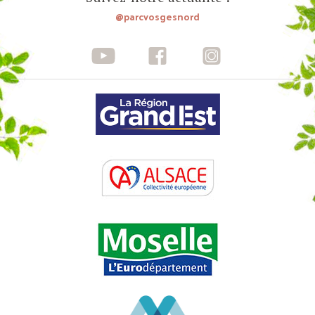
@parcvosgesnord