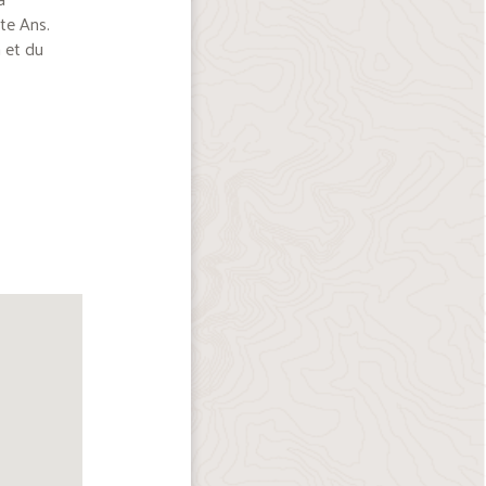
te Ans.
 et du