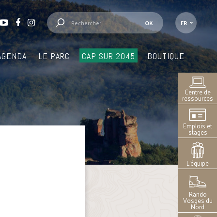
FR
AGENDA
LE PARC
CAP SUR 2045
BOUTIQUE
Centre de
ressources
Emplois et
stages
L’équipe
Rando
Vosges du
Nord