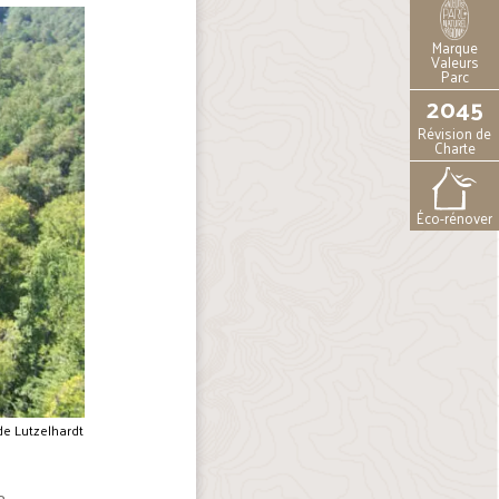
Marque
Valeurs
Parc
2045
Révision de
Charte
Éco-rénover
e Lutzelhardt
a