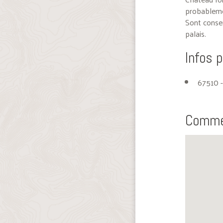
probablemen
Sont conser
palais.
Infos 
67510 -
Commen