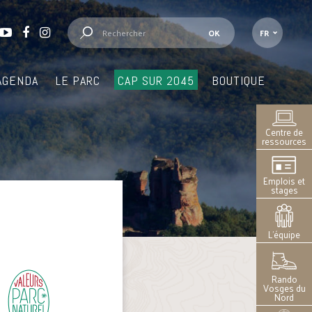
FR
AGENDA
LE PARC
CAP SUR 2045
BOUTIQUE
Centre de
ressources
Emplois et
stages
L’équipe
Rando
Vosges du
Nord