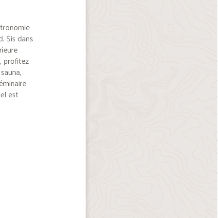
stronomie
d. Sis dans
rieure
, profitez
 sauna,
séminaire
el est