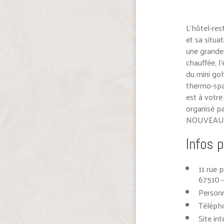
L’hôtel-re
et sa situa
une grande 
chauffée, l
du mini gol
thermo-spa,
est à votre
organisé pa
NOUVEAU : 
Infos 
11 rue p
67510 -
Personn
Téléph
Site int