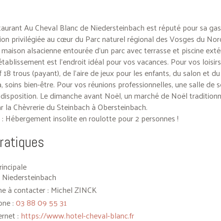
staurant Au Cheval Blanc de Niedersteinbach est réputé pour sa ga
tion privilégiée au cœur du Parc naturel régional des Vosges du Nor
maison alsacienne entourée d’un parc avec terrasse et piscine exté
’établissement est l’endroit idéal pour vos vacances. Pour vos loisirs
f 18 trous (payant), de l’aire de jeux pour les enfants, du salon et du
 soins bien-être. Pour vos réunions professionnelles, une salle de 
 disposition. Le dimanche avant Noël, un marché de Noël traditionn
r la Chèvrerie du Steinbach à Obersteinbach.
Hébergement insolite en roulotte pour 2 personnes !
pratiques
rincipale
 Niedersteinbach
e à contacter : Michel ZINCK
one :
03 88 09 55 31
ernet :
https://www.hotel-cheval-blanc.fr