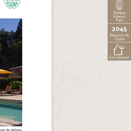
Marque
Valeurs
Parc
2045
Révision de
Charte
Éco-rénover
 vue de dehors