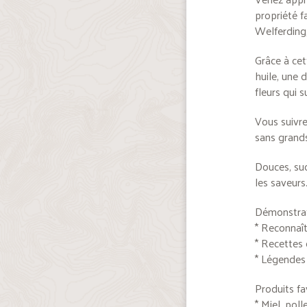
propriété f
Welferding,
Grâce à cet
huile, une 
fleurs qui 
Vous suivre
sans grands
Douces, suc
les saveurs
Démonstrat
* Reconnaîtr
* Recettes
* Légendes 
Produits fa
* Miel, poll