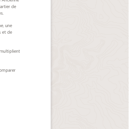
artier de
s.
me, une
s et de
multiplient
 comparer