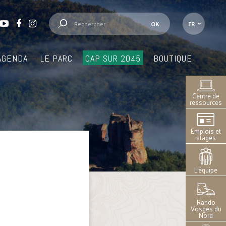
FR
AGENDA
LE PARC
CAP SUR 2045
BOUTIQUE
Centre de
ressources
Emplois et
stages
L’équipe
Rando
Vosges du
Nord