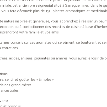
amiliale, cet ancien pré seigneurial situé à Sarreguemines, dans le qu
 vous fera découvrir plus de 150 plantes aromatiques et médicinale
te nature inspirée et généreuse, vous apprendrez à réaliser un bau
décoction ou à confectionner des recettes de cuisine à base d’herbe
surprendront votre famille et vos amis.
z mes conseils sur ces aromates qui se sèment, se bouturent et se 
 entretiens.
rées, acides, anisées, piquantes ou amères, vous aurez le loisir de
.
ions :
e, sentir et goûter les « Simples ».
 de nos grand-mères.
ancestrales.
voris:
en et propolis.