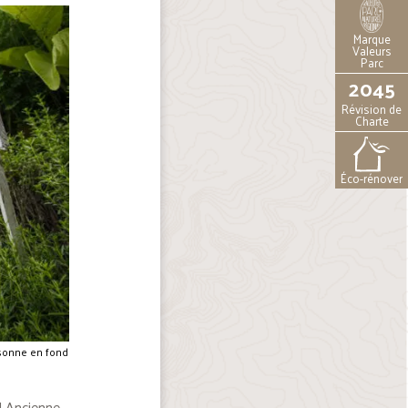
Marque
Valeurs
Parc
2045
Révision de
Charte
Éco-rénover
sonne en fond
 ! Ancienne