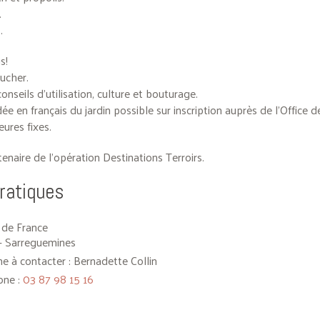
.
.
s!
rucher.
conseils d’utilisation, culture et bouturage.
idée en français du jardin possible sur inscription auprès de l’Office 
eures fixes.
tenaire de l’opération Destinations Terroirs.
pratiques
 de France
- Sarreguemines
e à contacter : Bernadette Collin
one :
03 87 98 15 16