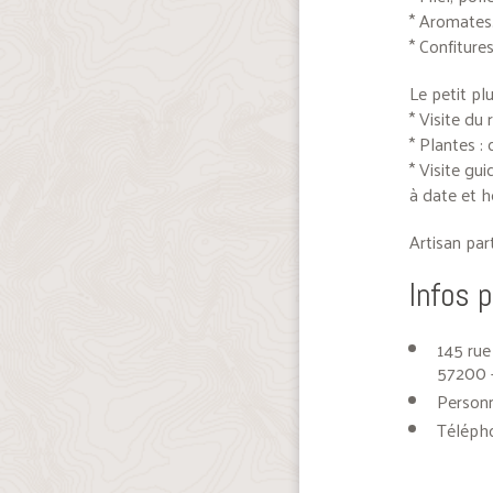
* Aromates
* Confitures
Le petit plu
* Visite du 
* Plantes : 
* Visite gu
à date et h
Artisan par
Infos 
145 rue
57200 
Personn
Téléph