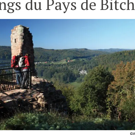
ngs du Pays de Bitc
©B