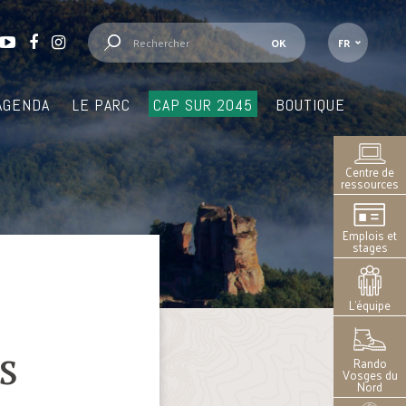
FR
AGENDA
LE PARC
CAP SUR 2045
BOUTIQUE
Centre de
ressources
Emplois et
stages
L’équipe
s
Rando
Vosges du
Nord