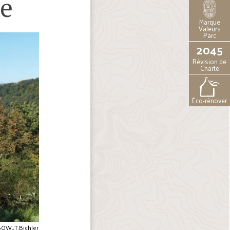
he
Marque
Valeurs
Parc
2045
Révision de
Charte
Éco-rénover
OW_T.Bichler