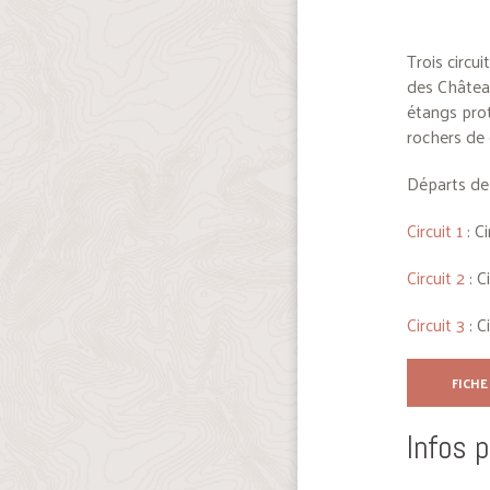
Trois circu
des Châtea
étangs prot
rochers de 
Départs de
Circuit 1
: C
Circuit 2
: C
Circuit 3
: C
FICHE
Infos 