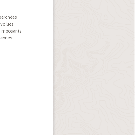
 perchées
volues,
, imposants
iennes.