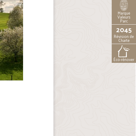
Marque
Valeurs
Parc
2045
Révision de
Charte
Éco-rénover