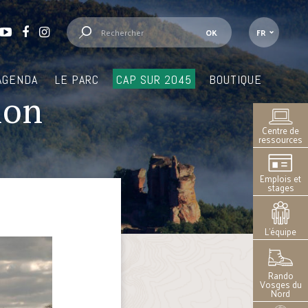
FR
AGENDA
LE PARC
CAP SUR 2045
BOUTIQUE
ion
Centre de
ressources
Emplois et
stages
L’équipe
Rando
Vosges du
Nord