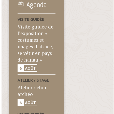
Agenda
VISITE GUIDÉE
Visite guidée de
l’exposition «
costumes et
images d’alsace,
se vêtir en pays
de hanau »
6
AOÛT
ATELIER / STAGE
Atelier : club
archéo
6
AOÛT