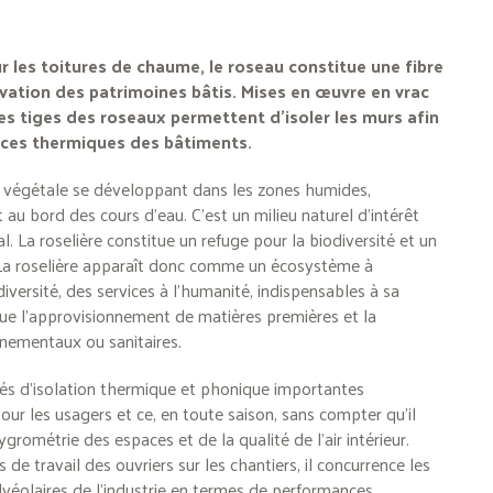
r les toitures de chaume, le roseau constitue une fibre
ovation des patrimoines bâtis. Mises en œuvre en vrac
es tiges des roseaux permettent d’isoler les murs afin
nces thermiques des bâtiments.
n végétale se développant dans les zones humides,
u bord des cours d’eau. C’est un milieu naturel d’intérêt
. La roselière constitue un refuge pour la biodiversité et un
 La roselière apparaît donc comme un écosystème à
diversité, des services à l’humanité, indispensables à sa
s que l’approvisionnement de matières premières et la
nnementaux ou sanitaires
.
és d’isolation thermique et phonique importantes
ur les usagers et ce, en toute saison, sans compter qu’il
hygrométrie des espaces et de la qualité de l’air intérieur.
 de travail des ouvriers sur les chantiers, il concurrence les
lvéolaires de l’industrie en termes de performances.