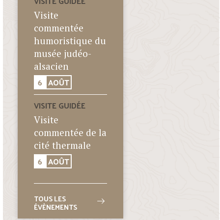
VISITE GUIDÉE
Visite
commentée
humoristique du
musée judéo-
alsacien
6
AOÛT
VISITE GUIDÉE
Visite
commentée de la
cité thermale
6
AOÛT
TOUS LES
ÉVÈNEMENTS