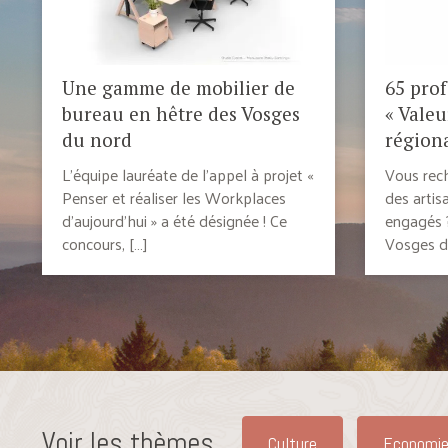
Une gamme de mobilier de
65 pro
bureau en hêtre des Vosges
« Valeu
du nord
régiona
L’équipe lauréate de l’appel à projet «
Vous rech
Penser et réaliser les Workplaces
des artis
d’aujourd’hui » a été désignée ! Ce
engagés 
concours, […]
Vosges d
Voir les thèmes...
Culture
Economie