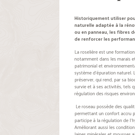
Historiquement utiliser pou
naturelle adaptée à la rén
ou en panneau, les fibres d
de renforcer les performa
La roselière est une formatio
notamment dans les marais et a
patrimonial et environnemental
système d’épuration naturel.
préserver, qui rend, par sa bio
survie et à ses activités, tel
régulation des risques enviro
Le roseau possède des qualit
permettant un confort accru po
participe à la régulation de l’
Améliorant aussi les conditions
laines minérales et mousses a