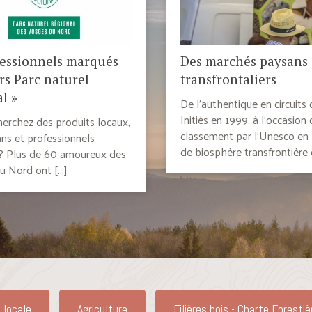
fessionnels marqués
Des marchés paysans
rs Parc naturel
transfrontaliers
l »
De l’authentique en circuits 
Initiés en 1999, à l’occasion
erchez des produits locaux,
classement par l’Unesco en
ans et professionnels
de biosphère transfrontière 
? Plus de 60 amoureux des
u Nord ont […]
 locale
Agriculture
Filières bois - Charte Forestiè