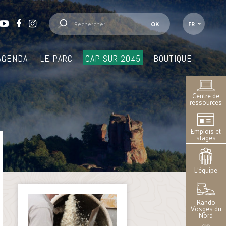
FR
AGENDA
LE PARC
CAP SUR 2045
BOUTIQUE
Centre de
ressources
Emplois et
stages
L’équipe
Rando
Vosges du
Nord