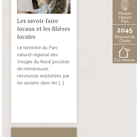
Marque
Valeurs
Les savoir-faire
Parc
2045
locaux et les filières
locales
Révision de
Charte
Le territoire du Parc
naturel régional des
Éco-rénover
Vosges du Nord possède
de nombreuses
ressources exploitées par
les anciens dans les […]