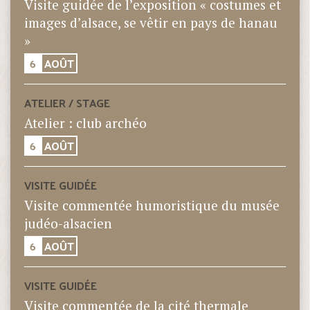
Visite guidée de l’exposition « costumes et
images d’alsace, se vêtir en pays de hanau
»
6
AOÛT
ATELIER / STAGE
Atelier : club archéo
6
AOÛT
VISITE GUIDÉE
Visite commentée humoristique du musée
judéo-alsacien
6
AOÛT
VISITE GUIDÉE
Visite commentée de la cité thermale