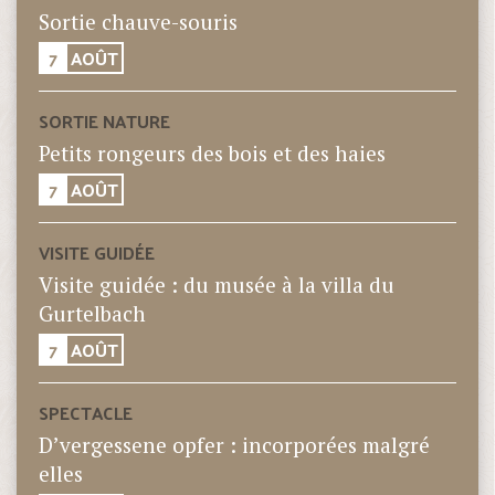
Sortie chauve-souris
7
AOÛT
SORTIE NATURE
Petits rongeurs des bois et des haies
7
AOÛT
VISITE GUIDÉE
Visite guidée : du musée à la villa du
Gurtelbach
7
AOÛT
SPECTACLE
D’vergessene opfer : incorporées malgré
elles