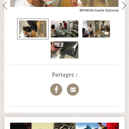
©PNRVN-Gaëlle Rybienik
Partagez :