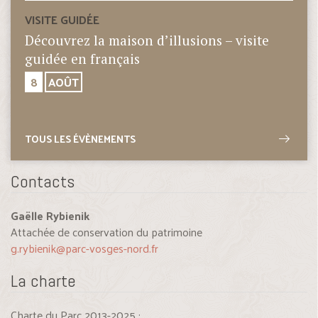
VISITE GUIDÉE
Découvrez la maison d’illusions – visite
guidée en français
8
AOÛT
TOUS LES ÉVÈNEMENTS
Contacts
Gaëlle Rybienik
Attachée de conservation du patrimoine
g.rybienik@parc-vosges-nord.fr
La charte
Charte du Parc 2013-2025 :