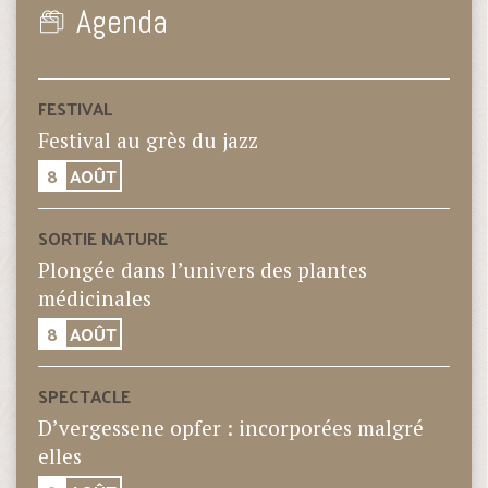
Agenda
FESTIVAL
Festival au grès du jazz
8
AOÛT
SORTIE NATURE
Plongée dans l’univers des plantes
médicinales
8
AOÛT
SPECTACLE
D’vergessene opfer : incorporées malgré
elles