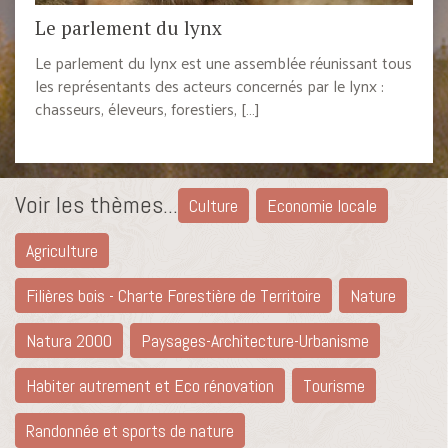
Le parlement du lynx
Le parlement du lynx est une assemblée réunissant tous
les représentants des acteurs concernés par le lynx :
chasseurs, éleveurs, forestiers, […]
Voir les thèmes...
Culture
Economie locale
Agriculture
Filières bois - Charte Forestière de Territoire
Nature
Natura 2000
Paysages-Architecture-Urbanisme
Habiter autrement et Eco rénovation
Tourisme
Randonnée et sports de nature