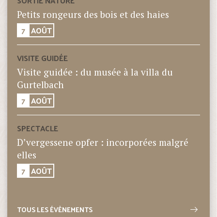
SORTIE NATURE
Petits rongeurs des bois et des haies
7
AOÛT
VISITE GUIDÉE
Visite guidée : du musée à la villa du
Gurtelbach
7
AOÛT
SPECTACLE
D’vergessene opfer : incorporées malgré
elles
7
AOÛT
TOUS LES ÉVÈNEMENTS